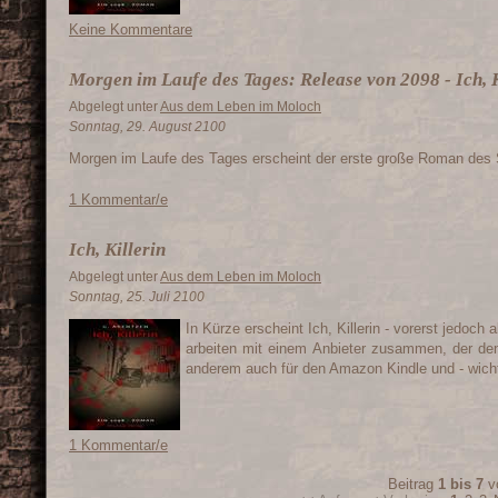
Keine Kommentare
Morgen im Laufe des Tages: Release von 2098 - Ich, K
Abgelegt unter
Aus dem Leben im Moloch
Sonntag, 29. August 2100
Morgen im Laufe des Tages erscheint der erste große Roman des 
1 Kommentar/e
Ich, Killerin
Abgelegt unter
Aus dem Leben im Moloch
Sonntag, 25. Juli 2100
In Kürze erscheint Ich, Killerin - vorerst jedoc
arbeiten mit einem Anbieter zusammen, der den
anderem auch für den Amazon Kindle und - wicht
1 Kommentar/e
Beitrag
1 bis 7
v