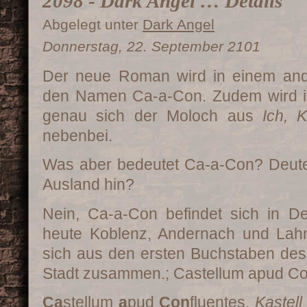
2098 - Dark Angel … Details
Abgelegt unter
Dark Angel
Donnerstag, 22. September 2101
Der neue Roman wird in einem ande
den Namen Ca-a-Con. Zudem wird 
genau sich der Moloch aus
Ich, Ki
nebenbei.
Was aber bedeutet Ca-a-Con? Deutet
Ausland hin?
Nein, Ca-a-Con befindet sich in D
heute Koblenz, Andernach und Lahn
sich aus den ersten Buchstaben des
Stadt zusammen.; Castellum apud Co
Ca
stellum
a
pud
Con
fluentes,
Kastel