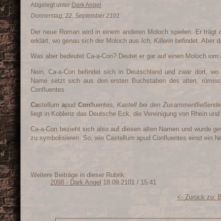
Abgelegt unter
Dark Angel
Donnerstag, 22. September 2101
Der neue Roman wird in einem anderen Moloch spielen. Er träg
erklärt, wo genau sich der Moloch aus
Ich, Killerin
befindet. Aber 
Was aber bedeutet Ca-a-Con? Deutet er gar auf einen Moloch iom 
Nein, Ca-a-Con befindet sich in Deutschland und zwar dort, wo
Name setzt sich aus den ersten Buchstaben des alten, römi
Confluentes
Ca
stellum
a
pud
Con
fluentes,
Kastell bei den Zusammenfließend
liegt in Koblenz das Deutsche Eck, die Vereinigung von Rhein und
Ca-a-Con bezieht sich also auf diesen alten Namen und wurde g
zu symbolisieren. So, wie Castellum apud Confluentes einst ein N
Weitere Beiträge in dieser Rubrik:
2098 - Dark Angel
18.09.2101 / 15:41
<- Zurück zu: 