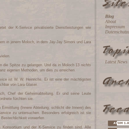
Blog
About
Impressum
tet der K-Serivce privatisierte Dienstleistungen wie
Datenschutz
llem in jenem Moloch, in dem Jay-Jay Simoni und Lara
vielen.
Latest News
an die Spitze zu gelangen. Und da in Moloch 13
nichts
e ganz eigenen Methoden, um dies zu erreichen.
ice ist W. W. Heinrichs. Er ist eine der mächtigsten
achbar von Lara Glaser.
bach, Chef der Geheimabteilung. Er und seine Leute
ordnete fürchten sie.
Ermittlung (Innere Abteilung; schlicht
die Innere
) des
ervice zu untersuchen. Besonders erfolgreich ist sie
 Bestechlichkeit vorwerfen
 Konsortium und der K-Service zu finden sind. Alle