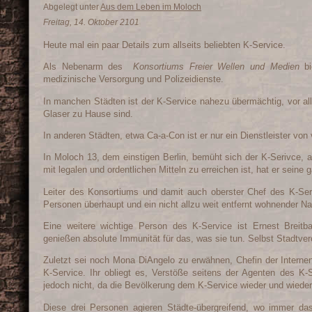
Abgelegt unter
Aus dem Leben im Moloch
Freitag, 14. Oktober 2101
Heute mal ein paar Details zum allseits beliebten K-Service.
Als Nebenarm des
Konsortiums Freier Wellen und Medien
bie
medizinische Versorgung und Polizeidienste.
In manchen Städten ist der K-Service nahezu übermächtig, vor a
Glaser zu Hause sind.
In anderen Städten, etwa Ca-a-Con ist er nur ein Dienstleister von 
In Moloch 13, dem einstigen Berlin, bemüht sich der K-Serivce, 
mit legalen und ordentlichen Mitteln zu erreichen ist, hat er sein
Leiter des Konsortiums und damit auch oberster Chef des K-Serv
Personen überhaupt und ein nicht allzu weit entfernt wohnender N
Eine weitere wichtige Person des K-Service ist Ernest Breit
genießen absolute Immunität für das, was sie tun. Selbst Stadtver
Zuletzt sei noch Mona DiAngelo zu erwähnen, Chefin der Internen 
K-Service. Ihr obliegt es, Verstöße seitens der Agenten des K-S
jedoch nicht, da die Bevölkerung dem K-Service wieder und wieder
Diese drei Personen agieren Städte-übergreifend, wo immer das