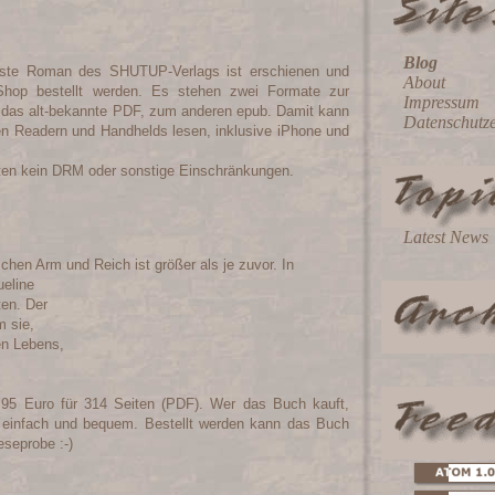
Blog
erste Roman des SHUTUP-Verlags ist erschienen und
About
hop bestellt werden. Es stehen zwei Formate zur
Impressum
 das alt-bekannte PDF, zum anderen epub. Damit kann
Datenschutz
n Readern und Handhelds lesen, inklusive iPhone und
lten kein DRM oder sonstige Einschränkungen.
Latest News
hen Arm und Reich ist größer als je zuvor. In
ueline
ten. Der
m sie,
n Lebens,
7,95 Euro für 314 Seiten (PDF). Wer das Buch kauft,
 einfach und bequem. Bestellt werden kann das Buch
eseprobe :-)