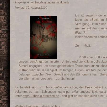
Abgelegt unter
Aus dem Leben im Moloch
Montag, 30. August 2100
Es ist soweit - der 
kann als eBook im S
Verfügung - zum einen
man es auf den meiste
iPad :P
Beide Varianten entha
Zum Inhalt:
2098 - die Kluft zwisc
diesem von Angst dominierten Umfeld wird die Killerin Julia-Jaq
Simoni engagiert, um einen gefährlichen Terroristen auszuschal
Auftrag führt sie in ein Spiel um Intrigen, Lügen und Tod, bei de
gefangen zwischen Sex, Gewalt und den Dämonen ihres frühere
vor allem eines versucht – zu überleben!
Es handelt sich um Hardcore-Social-Fiction, der Preis beträgt 
bekommt es nach Zahlungseingang per eMail zugeschickt; ganz
unter
https://shop.g-arentzen.de
- dort gibt es natürich auch eine L
Weitere Beiträge in dieser Rubrik: