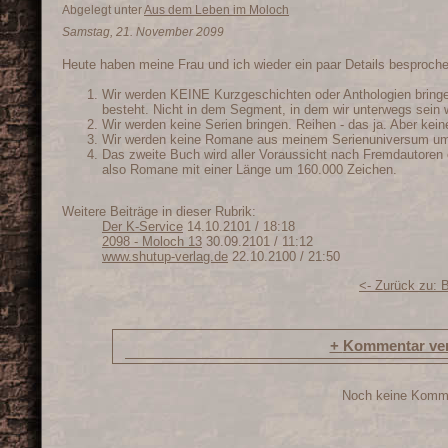
Abgelegt unter
Aus dem Leben im Moloch
Samstag, 21. November 2099
Heute haben meine Frau und ich wieder ein paar Details besproch
Wir werden KEINE Kurzgeschichten oder Anthologien bringen
besteht. Nicht in dem Segment, in dem wir unterwegs sein 
Wir werden keine Serien bringen. Reihen - das ja. Aber kein
Wir werden keine Romane aus meinem Serienuniversum um 
Das zweite Buch wird aller Voraussicht nach Fremdautoren e
also Romane mit einer Länge um 160.000 Zeichen.
Weitere Beiträge in dieser Rubrik:
Der K-Service
14.10.2101 / 18:18
2098 - Moloch 13
30.09.2101 / 11:12
www.shutup-verlag.de
22.10.2100 / 21:50
<- Zurück zu: 
+
Kommentar ver
Noch keine Komm