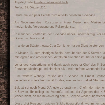
Abgelegt unter
Aus dem Leben im Moloch
Freitag, 14. Oktober 2101
Heute mal ein paar Details zum allseits beliebten K-Service.
Als Nebenarm des
Konsortiums Freier Wellen und Medien
bie
medizinische Versorgung und Polizeidienste.
In manchen Städten ist der K-Service nahezu übermächtig, vor a
Glaser zu Hause sind.
In anderen Städten, etwa Ca-a-Con ist er nur ein Dienstleister von 
In Moloch 13, dem einstigen Berlin, bemüht sich der K-Serivce, 
mit legalen und ordentlichen Mitteln zu erreichen ist, hat er sein
Leiter des Konsortiums und damit auch oberster Chef des K-Serv
Personen überhaupt und ein nicht allzu weit entfernt wohnender N
Eine weitere wichtige Person des K-Service ist Ernest Breit
genießen absolute Immunität für das, was sie tun. Selbst Stadtver
Zuletzt sei noch Mona DiAngelo zu erwähnen, Chefin der Internen 
K-Service. Ihr obliegt es, Verstöße seitens der Agenten des K-S
jedoch nicht, da die Bevölkerung dem K-Service wieder und wieder
Diese drei Personen agieren Städte-übergreifend, wo immer das