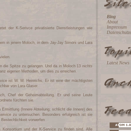
Blog
About
Impressum
tet der K-Serivce privatisierte Dienstleistungen wie
Datenschutz
llem in jenem Moloch, in dem Jay-Jay Simoni und Lara
vielen.
Latest News
an die Spitze zu gelangen. Und da in Moloch 13
nichts
e ganz eigenen Methoden, um dies zu erreichen.
ice ist W. W. Heinrichs. Er ist eine der mächtigsten
achbar von Lara Glaser.
bach, Chef der Geheimabteilung. Er und seine Leute
ordnete fürchten sie.
Ermittlung (Innere Abteilung; schlicht
die Innere
) des
ervice zu untersuchen. Besonders erfolgreich ist sie
 Bestechlichkeit vorwerfen
 Konsortium und der K-Service zu finden sind. Alle